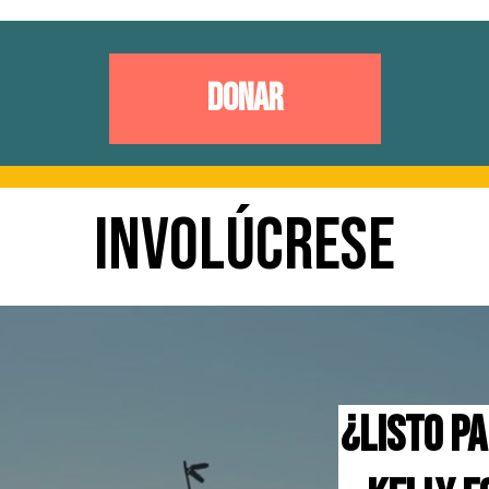
d.
tural de nuestro estado. El Dr. Forbes está listo para
no a puertas cerradas.
Los oklahomenses merecen líder
do lo que nuestro gran estado tiene para ofrecer.
que funcione para todos. El Dr. Forbes no es un polí
Donar
nfianza en nuestro gobierno estatal.
Involúcrese
¿Listo p