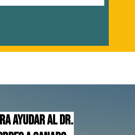
 promover a Oklahoma, invitando a
es transparentes, responsables y
tico de carrera; está comprometido a
ara ayudar al Dr.