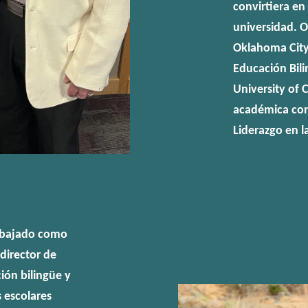
convirtiera en
universidad. O
Oklahoma City
Educación Bili
University of
académica con
Liderazgo en l
rabajado como
director de
ión bilingüe y
s escolares