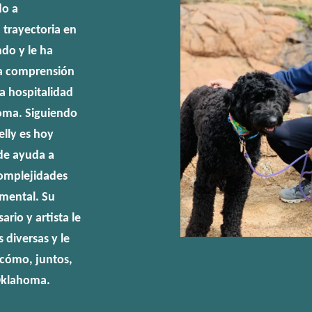
do a
 trayectoria en
ndo y le ha
na comprensión
la hospitalidad
oma. Siguiendo
elly es hoy
nde ayuda a
complejidades
amental. Su
rio y artista le
diversas y le
cómo, juntos,
Oklahoma.