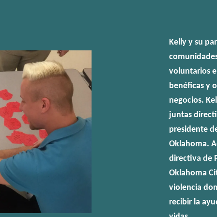
Kelly y su pa
comunidades 
voluntarios 
benéficas y 
negocios. Ke
juntas direct
presidente d
Oklahoma. Ac
directiva de 
Oklahoma Cit
violencia do
recibir la ay
vidas.