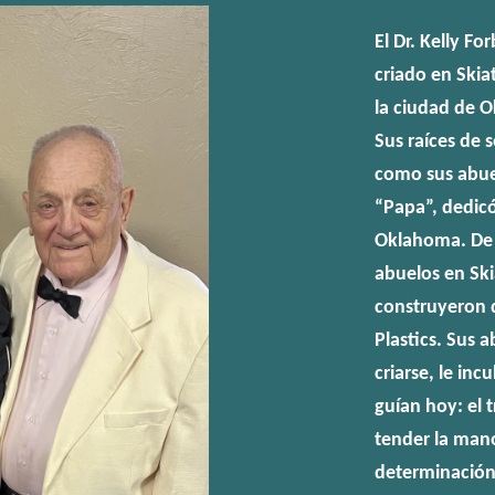
El Dr. Kelly F
criado en Ski
la ciudad de O
Sus raíces de 
como sus abuel
“Papa”, dedicó
Oklahoma. De n
abuelos en Sk
construyeron 
Plastics. Sus 
criarse, le in
guían hoy: el 
tender la mano
determinación 